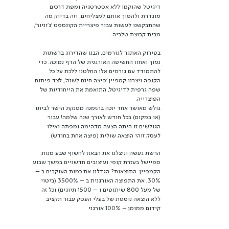
דיגיטל שהוקמו ללא אסטרטגיה ומפת דרכים
מוגדרת ולהפוך אותם למצליחים, וזה בדיוק מה
שהתבקשנו לעשות עבור פיצריית הקונספט 'ג'וניור',
מבית קבוצת טלביה.
בפירוק האתגר לגורמים, הבנו שהדירוג ברשתות
נמוך ואחוז החשיפה האורגנית של הדף נמוכה. כדי
להתמודד עם גורמים אלו החלטנו ללכת על כל
הקופה ויצרנו קמפיין 'פיצה חינם לשנה', לצד פיתוח
שפה גרפית לדיגיטל, התואמת את הייחודיות של
הפיצרייה.
גולש מאושר אחד יזכה בהזמנה מפנקת הישר לביתו
(או במקום) בכל חודש לאורך שנה שלמה!
עבור
הגולשים זו היתה הצעה מדהימה ומפתה ואילו
לעסק זוהי הוצאה שולית (פיצה אחת בחודש).
הרשת געשה וניצלנו את הבאזז לחשוף שבע מנות
ספיישל בעזרת קופי ועיצובים חדשניים במשך שבוע
הקמפיין. התוצאות? הגדלנו את כמות העוקבים ב –
30%, את התפוצה האורגנית ב – 3500% (ביטוי
של מעל 800 שיתופים ו – 1500 תיוגים) וכל זה
ללא הוצאה נוספת של בעלי העסק עבור תקציב
קידום ממומן – 100% אורגני