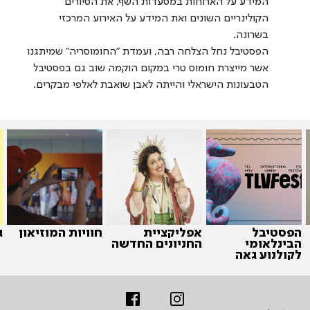
המידע על הארוחות במסעדות השף, את הסיורים
הקולינריים השונים ואת המידע על האירוע המרכזי
בשרונה.
הפסטיבל נחל הצלחה רבה, ועמדת ״החומוסריה״ שמיתגנו
אשר מייצרת חומוס טרי במקום הוקמה שוב גם בפסטיבל
הטבעונות הישראלי והייתה לאבן שואבת לאלפי מבקרים.
הפסטיבל
אפליקציית
חוויות המוזיאון
ג
הבינלאומי
החניונים החדשה
לקולנוע גאה