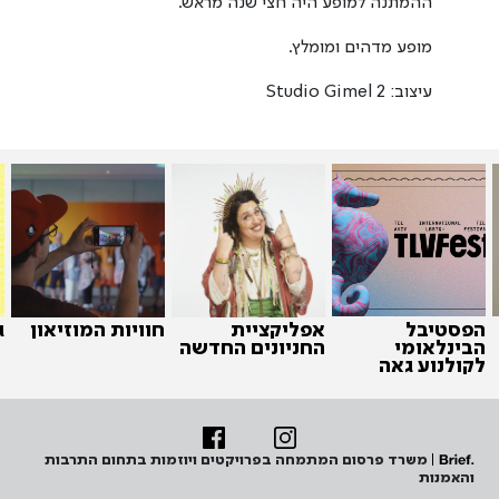
ההמתנה למופע היה חצי שנה מראש.
מופע מדהים ומומלץ.
עיצוב: Studio Gimel 2
הפסטיבל
אפליקציית
חוויות המוזיאון
ג
הבינלאומי
החניונים החדשה
לקולנוע גאה
משרד פרסום המתמחה בפרויקטים ויוזמות בתחום התרבות
והאמנות